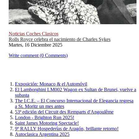
Noticias Coches Clasicos
Rolls Royce celebra el nacimiento de Charles Sykes
Martes, 16 Diciembre 2025
Write comment (0 Comments)
Exposición: Monaco & el Automóvil
El Lamborghini LM002 Wagon ex Sultan de Brunei, vuelve a
subasta
The I.C.E. – El Concurso Internacional de Elegancia regresa
a St. Moritz un mes antes
53ª edición del Circuit des Remparts d'Angoulême
London - Brighton Run 2025!
Saint James Motoring Spectacle!
9º RALLY Hospederías de Aragón, brillante retorno!
Autoclasica Argentina 2025