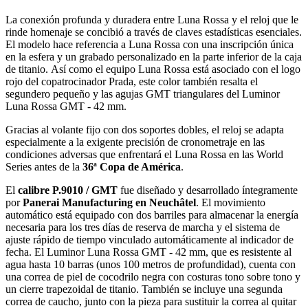
La conexión profunda y duradera entre Luna Rossa y el reloj que le
rinde homenaje se concibió a través de claves estadísticas esenciales.
El modelo hace referencia a Luna Rossa con una inscripción única
en la esfera y un grabado personalizado en la parte inferior de la caja
de titanio.
Así como el equipo Luna Rossa está asociado con el logo
rojo del copatrocinador Prada, este color también resalta el
segundero pequeño y las agujas GMT triangulares del Luminor
Luna Rossa GMT - 42 mm.
Gracias al volante fijo con dos soportes dobles, el reloj se adapta
especialmente a la exigente precisión de cronometraje en las
condiciones adversas que enfrentará el Luna Rossa en las World
Series antes de la
36ª Copa de América
.
El
calibre P.9010 / GMT
fue diseñado y desarrollado íntegramente
por
Panerai Manufacturing en Neuchâtel
. El movimiento
automático está equipado con dos barriles para almacenar la energía
necesaria para los tres días de reserva de marcha y el sistema de
ajuste rápido de tiempo vinculado automáticamente al indicador de
fecha.
El Luminor Luna Rossa GMT - 42 mm, que es resistente al
agua hasta 10 barras (unos 100 metros de profundidad), cuenta con
una correa de piel de cocodrilo negra con costuras tono sobre tono y
un cierre trapezoidal de titanio. También se incluye una segunda
correa de caucho, junto con la pieza para sustituir la correa al quitar