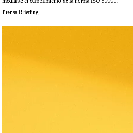
mediante el cumplimiento de la norma ISO 50001.
Prensa Brietling