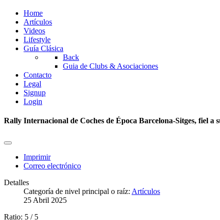
Home
Artículos
Videos
Lifestyle
Guía Clásica
Back
Guia de Clubs & Asociaciones
Contacto
Legal
Signup
Login
Rally Internacional de Coches de Época Barcelona-Sitges, fiel a su
Imprimir
Correo electrónico
Detalles
Categoría de nivel principal o raíz:
Artículos
25 Abril 2025
Ratio:
5
/
5