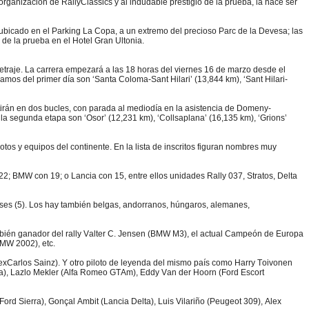
ganización de RallyClassics y al indudable prestigio de la prueba, la hace ser
á ubicado en el Parking La Copa, a un extremo del precioso Parc de la Devesa; las
de la prueba en el Hotel Gran Ultonia.
metraje. La carrera empezará a las 18 horas del viernes 16 de marzo desde el
amos del primer día son ‘Santa Coloma-Sant Hilari’ (13,844 km), ‘Sant Hilari-
etirán en dos bucles, con parada al mediodía en la asistencia de Domeny-
la segunda etapa son ‘Osor’ (12,231 km), ‘Collsaplana’ (16,135 km), ‘Grions’
lotos y equipos del continente. En la lista de inscritos figuran nombres muy
2; BMW con 19; o Lancia con 15, entre ellos unidades Rally 037, Stratos, Delta
deses (5). Los hay también belgas, andorranos, húngaros, alemanes,
 también ganador del rally Valter C. Jensen (BMW M3), el actual Campeón de Europa
BMW 2002), etc.
 exCarlos Sainz). Y otro piloto de leyenda del mismo país como Harry Toivonen
nta), Lazlo Mekler (Alfa Romeo GTAm), Eddy Van der Hoorn (Ford Escort
Ford Sierra), Gonçal Ambit (Lancia Delta), Luis Vilariño (Peugeot 309), Alex