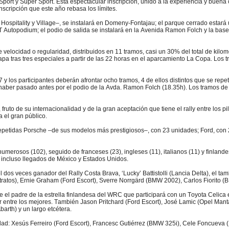
t y Súper Sport. Esta espectacular inscripción, unido a la experiencia y buena or
nscripción que este año rebasa los límites.
su Hospitality y Village–, se instalará en Domeny-Fontajau; el parque cerrado estar
 Autopodium; el podio de salida se instalará en la Avenida Ramon Folch y la base 
velocidad o regularidad, distribuidos en 11 tramos, casi un 30% del total de kilo
pa tras tres especiales a partir de las 22 horas en el aparcamiento La Copa. Los tr
y los participantes deberán afrontar ocho tramos, 4 de ellos distintos que se rep
s haber pasado antes por el podio de la Avda. Ramon Folch (18.35h). Los tramos de 
ruto de su internacionalidad y de la gran aceptación que tiene el rally entre los pi
 el gran público.
epetidas Porsche –de sus modelos más prestigiosos–, con 23 unidades; Ford, con 2
umerosos (102), seguido de franceses (23), ingleses (11), italianos (11) y finlan
e incluso llegados de México y Estados Unidos.
 el dos veces ganador del Rally Costa Brava, ‘Lucky’ Battistolli (Lancia Delta), el
tratos), Ernie Graham (Ford Escort), Sverre Norrgärd (BMW 2002), Carlos Fiorito (
e el padre de la estrella finlandesa del WRC que participará con un Toyota Celica
tar entre los mejores. También Jason Pritchard (Ford Escort), José Lamic (Opel Ma
arth) y un largo etcétera.
idad: Xesús Ferreiro (Ford Escort), Francesc Gutiérrez (BMW 325i), Cele Foncueva (