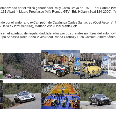
empezando por el mítico ganador del Rally Costa Brava de 1978, Toni Carello (VW G
t 131 Abarth), Mauro Pregliasco (Alfa Romeo GTV), Éric Hélary (Seat 124-2000), Yv
ando por el andorrano exCampeón de Catalunya Carles Santacreu (Opel Ascona), Ga
Delta exJordi Ventura), Mariano Aso (Opel Manta), etc.
os en el apartado de regularidad, liderados por dos grandes nombres del automovi
equipo Sebastià Roca-Anna Vives (Seat Ronda Crono) y Luca Gastaldi-Albert Sánch