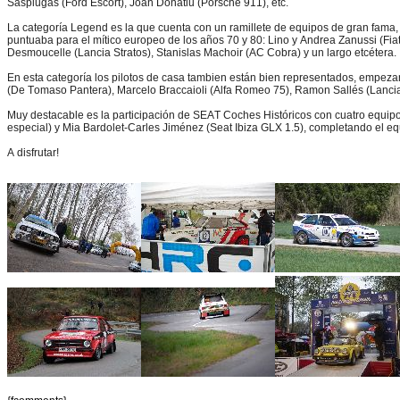
Sasplugas (Ford Escort), Joan Donatiu (Porsche 911), etc.
La categoría Legend es la que cuenta con un ramillete de equipos de gran fama, 
puntuaba para el mítico europeo de los años 70 y 80: Lino y Andrea Zanussi (Fia
Desmoucelle (Lancia Stratos), Stanislas Machoir (AC Cobra) y un largo etcétera.
En esta categoría los pilotos de casa tambien están bien representados, empez
(De Tomaso Pantera), Marcelo Braccaioli (Alfa Romeo 75), Ramon Sallés (Lancia 
Muy destacable es la participación de SEAT Coches Históricos con cuatro equip
especial) y Mia Bardolet-Carles Jiménez (Seat Ibiza GLX 1.5), completando el 
A disfrutar!