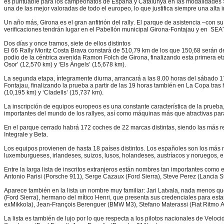
es puntuable para los campeonatos de España y Catalunya en las modalidades Spor
una de las mejor valoradas de todo el europeo, lo que justifica siempre una alta i
Un año más, Girona es el gran anfitrión del rally. El parque de asistencia –con 
verificaciones tendrán lugar en el Pabellón municipal Girona-Fontajau y en SEAT
Dos días y once tramos, siete de ellos distintos
El 66 Rally Moritz Costa Brava constará de 510,79 km de los que 150,68 serán de 
podio de la céntrica avenida Ramon Folch de Girona, finalizando esta primera eta
Osor’ (12,570 km) y ‘Els Àngels’ (15,678 km).
La segunda etapa, íntegramente diurna, arrancará a las 8.00 horas del sábado 17 
Fontajau, finalizando la prueba a partir de las 19 horas también en La Copa tra
(10,195 km) y ‘Cladells’ (15,737 km).
La inscripción de equipos europeos es una constante característica de la prueba, f
importantes del mundo de los rallyes, así como máquinas más que atractivas para
En el parque cerrado habrá 172 coches de 22 marcas distintas, siendo las más r
Integrale y Beta.
Los equipos provienen de hasta 18 países distintos. Los españoles son los más n
luxemburgueses, irlandeses, suizos, lusos, holandeses, austríacos y noruegos, 
Entre la larga lista de inscritos extranjeros están nombres tan importantes como
Antonio Parisi (Porsche 911), Serge Cazaux (Ford Sierra), Steve Perez (Lancia S
Aparece también en la lista un nombre muy familiar: Jari Latvala, nada menos qu
(Ford Sierra), hermano del mítico Henri, que presenta sus credenciales para es
exMikkola), Jean-François Berenguer (BMW M3), Stefano Materassi (Fiat Ritmo Ab
La lista es también de lujo por lo que respecta a los pilotos nacionales de Veloc