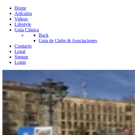
Home
Artículos
Videos
Lifestyle
Guía Clásica
Back
Guia de Clubs & Asociaciones
Contacto
Legal
Signup
Login