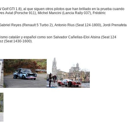
olf GTI 1.8), al que siguen otros pilotos que han brillado en la prueba cuando
es Aviat (Porsche 911), Michel Mancini (Lancia Rally 037), Frédéric
briel Reyes (Renault 5 Turbo 2), Antonio Rius (Seat 124-1800), Jordi Prenafeta
lismo catalán y español como son Salvador Cañellas-Eloi Alsina (Seat 124
ez (Seat 1430-1600).