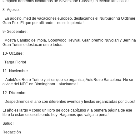
tampoco debemos olvidarnos de Silverstone Classic, un evento fantástico!
8- Agosto:
En agosto, med de vacaciones europeo, destacamos el Nurburgring Oldtimer
Gran Prix. El que por allí ande…no se lo pierda!
9- Septiembre:
Mostra Cambio de Imola, Goodwood Revival, Gran premio Nuvolari y Bernina
Gran Turismo destacan entre todos.
10- Octubre:
Targa Florio!
11- Noviembre:
AutoMotoRetro Torino y, si es que se organiza, AutoRetro Barcelona. No se
olvide del NEC en Birmingham…alucinante!
12- Diciembre:
Despediremos el año con diferentes eventos y fiestas organizadas por clubs!
El año es largo y como un libro de doce capítulos y la primera página de ese
libro la estamos escribiendo hoy. Hagamos que valga la pena!
Salud!
Redacción