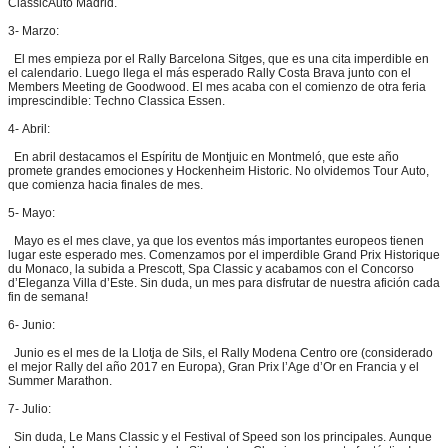
ClassicAuto Madrid.
3- Marzo:
El mes empieza por el Rally Barcelona Sitges, que es una cita imperdible en
el calendario. Luego llega el más esperado Rally Costa Brava junto con el
Members Meeting de Goodwood. El mes acaba con el comienzo de otra feria
imprescindible: Techno Classica Essen.
4- Abril:
En abril destacamos el Espíritu de Montjuic en Montmeló, que este año
promete grandes emociones y Hockenheim Historic. No olvidemos Tour Auto,
que comienza hacia finales de mes.
5- Mayo:
Mayo es el mes clave, ya que los eventos más importantes europeos tienen
lugar este esperado mes. Comenzamos por el imperdible Grand Prix Historique
du Monaco, la subida a Prescott, Spa Classic y acabamos con el Concorso
d’Eleganza Villa d’Este. Sin duda, un mes para disfrutar de nuestra afición cada
fin de semana!
6- Junio:
Junio es el mes de la Llotja de Sils, el Rally Modena Centro ore (considerado
el mejor Rally del año 2017 en Europa), Gran Prix l’Age d’Or en Francia y el
Summer Marathon.
7- Julio:
Sin duda, Le Mans Classic y el Festival of Speed son los principales. Aunque