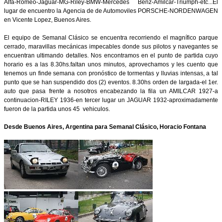
Alfa-Romeo-Jaguar-MG-Riley-BMW-Mercedes Benz-Amilcar-Triumph-etc...El
lugar de encuentro la Agencia de de Automoviles PORSCHE-NORDENWAGEN
en Vicente Lopez, Buenos Aires.
El equipo de Semanal Clásico se encuentra recorriendo el magnífico parque
cerrado, maravillas mecánicas impecables donde sus pilotos y navegantes se
encuentran ultimando detalles. Nos encontramos en el punto de partida cuyo
horario es a las 8.30hs.faltan unos minutos, aprovechamos y les cuento que
tenemos un finde semana con pronóstico de tormentas y lluvias intensas, a tal
punto que se han suspendido dos (2) eventos. 8.30hs orden de largada-el 1er.
auto que pasa frente a nosotros encabezando la fila un AMILCAR 1927-a
continuacion-RILEY 1936-en tercer lugar un JAGUAR 1932-aproximadamente
fueron de la partida unos 45 vehiculos.
Desde Buenos Aires, Argentina para Semanal Clásico, Horacio Fontana