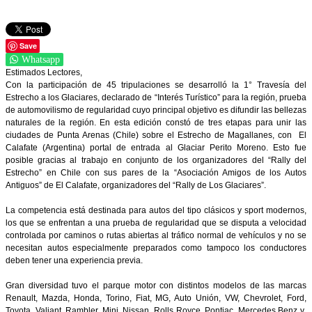
Save
Whatsapp
Estimados Lectores,
Con la participación de 45 tripulaciones se desarrolló la 1° Travesía del
Estrecho a los Glaciares, declarado de “Interés Turístico” para la región, prueba
de automovilismo de regularidad cuyo principal objetivo es difundir las bellezas
naturales de la región. En esta edición constó de tres etapas para unir las
ciudades de Punta Arenas (Chile) sobre el Estrecho de Magallanes, con El
Calafate (Argentina) portal de entrada al Glaciar Perito Moreno. Esto fue
posible gracias al trabajo en conjunto de los organizadores del “Rally del
Estrecho” en Chile con sus pares de la “Asociación Amigos de los Autos
Antiguos” de El Calafate, organizadores del “Rally de Los Glaciares”.
La competencia está destinada para autos del tipo clásicos y sport modernos,
los que se enfrentan a una prueba de regularidad que se disputa a velocidad
controlada por caminos o rutas abiertas al tráfico normal de vehículos y no se
necesitan autos especialmente preparados como tampoco los conductores
deben tener una experiencia previa.
Gran diversidad tuvo el parque motor con distintos modelos de las marcas
Renault, Mazda, Honda, Torino, Fiat, MG, Auto Unión, VW, Chevrolet, Ford,
Toyota, Valiant, Rambler, Mini, Nissan, Rolls Royce, Pontiac, Mercedes Benz y