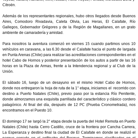
Citroën.
Además de los representantes regionales, hubo otros llegados desde Buenos
Aires, Comodoro Rivadavia, Caleta Olivia, Las Heras, El Calafate, Río
Gallegos, Gobernador Grégores y de la Región de Magallanes, en un grato
ambiente de camaradería y amistad.
Para nosotros la aventura comenzó en viernes 15 cuando partimos unos 10
vehículos en caravana, a las 6.30 desde el Calafate hacia el punto de largada
en Punta Arenas (Chile) para realizar las acreditaciones correspondientes en el
hotel Cabo de Hornos y posterior presentación de los autos a partir de las 16
horas en la Plaza de Armas, frente a la Intendencia regional y al Club de la
Unión.
El sábado 16, luego de un desayuno en el mismo Hotel Cabo de Hornos,
donde nos entregaron la hoja de ruta de la 1° etapa, iniciamos el recorrido con
destino a Puerto Natales (Chile), previo paso por la estancia Río Penitente,
donde almorzamos una exquisita parrillada del característico y clásico cordero
patagónico. Al final del día, después de 12 PC (Prueba Cronometrada), nos
encontramos en el Puesto 10.
El domingo 17 se largó la 2° etapa desde la puerta del Hotel Remota en Puerto
Natales (Chile) hasta Cerro Castillo, cruce de la frontera por Cancha Carrera,
La Esperanza y destino final la ciudad de El Calafate en donde se realizó el
parque cerrado en el anfiteatro del Bosque. Terminamos clasificados en el